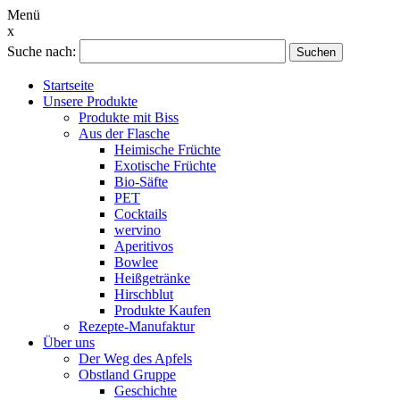
Menü
x
Suche nach:
Suchen
Startseite
Unsere Produkte
Produkte mit Biss
Aus der Flasche
Heimische Früchte
Exotische Früchte
Bio-Säfte
PET
Cocktails
wervino
Aperitivos
Bowlee
Heißgetränke
Hirschblut
Produkte Kaufen
Rezepte-Manufaktur
Über uns
Der Weg des Apfels
Obstland Gruppe
Geschichte