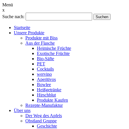
Menü
x
Suche nach:
Suchen
Startseite
Unsere Produkte
Produkte mit Biss
Aus der Flasche
Heimische Früchte
Exotische Früchte
Bio-Säfte
PET
Cocktails
wervino
Aperitivos
Bowlee
Heißgetränke
Hirschblut
Produkte Kaufen
Rezepte-Manufaktur
Über uns
Der Weg des Apfels
Obstland Gruppe
Geschichte