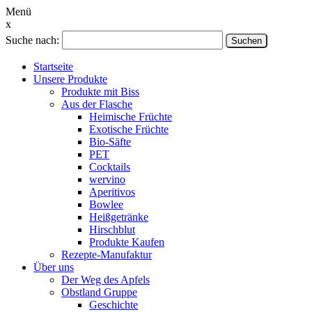
Menü
x
Suche nach:
Suchen
Startseite
Unsere Produkte
Produkte mit Biss
Aus der Flasche
Heimische Früchte
Exotische Früchte
Bio-Säfte
PET
Cocktails
wervino
Aperitivos
Bowlee
Heißgetränke
Hirschblut
Produkte Kaufen
Rezepte-Manufaktur
Über uns
Der Weg des Apfels
Obstland Gruppe
Geschichte