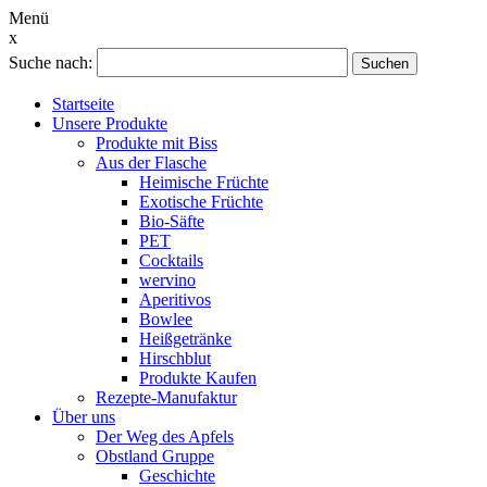
Menü
x
Suche nach:
Suchen
Startseite
Unsere Produkte
Produkte mit Biss
Aus der Flasche
Heimische Früchte
Exotische Früchte
Bio-Säfte
PET
Cocktails
wervino
Aperitivos
Bowlee
Heißgetränke
Hirschblut
Produkte Kaufen
Rezepte-Manufaktur
Über uns
Der Weg des Apfels
Obstland Gruppe
Geschichte