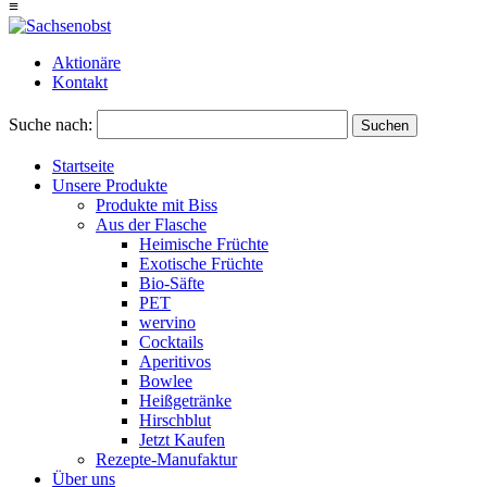
≡
Aktionäre
Kontakt
Suche nach:
Suchen
Startseite
Unsere Produkte
Produkte mit Biss
Aus der Flasche
Heimische Früchte
Exotische Früchte
Bio-Säfte
PET
wervino
Cocktails
Aperitivos
Bowlee
Heißgetränke
Hirschblut
Jetzt Kaufen
Rezepte-Manufaktur
Über uns