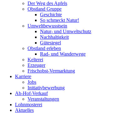
Der Weg des Apfels
Obstland Gruppe
Geschichte
So schmeckt Natur!
Umweltbewusstsein
Natur- und Umweltschutz
Nachhaltigkeit
Gütesiegel
Obstland erleben
Rad- und Wanderwege
Kelterei
Erzeuger
Frischobst-Vermarktung
Karriere
Jobs
Initiativbewerbung
Ab-Hof-Verkauf
Veranstaltungen
Lohnmosterei
Aktuelles