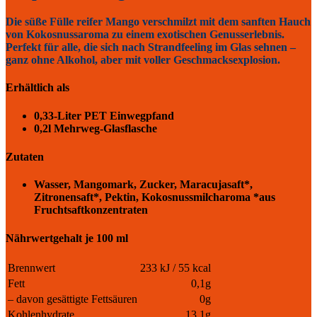
Die süße Fülle reifer Mango verschmilzt mit dem sanften Hauch
von Kokosnussaroma zu einem exotischen Genusserlebnis.
Perfekt für alle, die sich nach Strandfeeling im Glas sehnen –
ganz ohne Alkohol, aber mit voller Geschmacksexplosion.
Erhältlich als
0,33-Liter PET Einwegpfand
0,2l Mehrweg-Glasflasche
Zutaten
Wasser, Mangomark, Zucker, Maracujasaft*,
Zitronensaft*, Pektin, Kokosnussmilcharoma *aus
Fruchtsaftkonzentraten
Nährwertgehalt je 100 ml
Brennwert
233 kJ / 55 kcal
Fett
0,1g
– davon gesättigte Fettsäuren
0g
Kohlenhydrate
13,1g