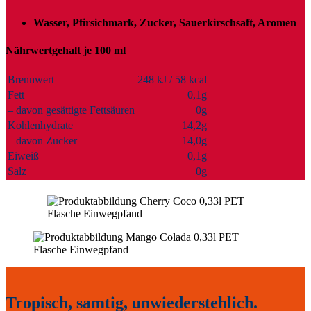
Wasser, Pfirsichmark, Zucker, Sauerkirschsaft, Aromen
Nährwertgehalt je 100 ml
Brennwert
248 kJ / 58 kcal
Fett
0,1g
– davon gesättigte Fettsäuren
0g
Kohlenhydrate
14,2g
– davon Zucker
14,0g
Eiweiß
0,1g
Salz
0g
Tropisch, samtig, unwiederstehlich.