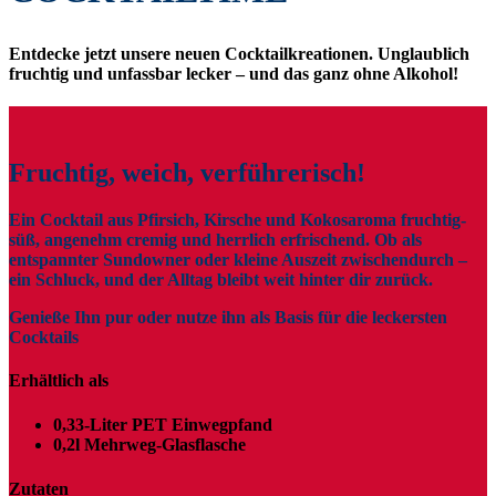
Entdecke jetzt unsere neuen Cocktailkreationen. Unglaublich
fruchtig und unfassbar lecker – und das ganz ohne Alkohol!
Fruchtig, weich, verführerisch!
Ein Cocktail aus Pfirsich, Kirsche und Kokosaroma fruchtig-
süß, angenehm cremig und herrlich erfrischend. Ob als
entspannter Sundowner oder kleine Auszeit zwischendurch –
ein Schluck, und der Alltag bleibt weit hinter dir zurück.
Genieße Ihn pur oder nutze ihn als Basis für die leckersten
Cocktails
Erhältlich als
0,33-Liter PET Einwegpfand
0,2l Mehrweg-Glasflasche
Zutaten