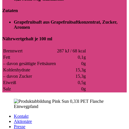
Zutaten
Grapefruitsaft aus Grapefruitsaftkonzentrat, Zucker,
Aromen
Nährwertgehalt je 100 ml
Brennwert
287 kJ / 68 kcal
Fett
0,1g
– davon gesättigte Fettsäuren
0g
Kohlenhydrate
15,3g
– davon Zucker
15,3g
Eiweiß
0,5g
Salz
0g
Kontakt
Aktionäre
Presse