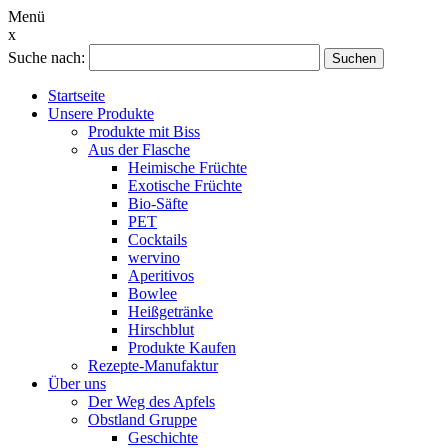
Menü
x
Suche nach:
Suchen
Startseite
Unsere Produkte
Produkte mit Biss
Aus der Flasche
Heimische Früchte
Exotische Früchte
Bio-Säfte
PET
Cocktails
wervino
Aperitivos
Bowlee
Heißgetränke
Hirschblut
Produkte Kaufen
Rezepte-Manufaktur
Über uns
Der Weg des Apfels
Obstland Gruppe
Geschichte