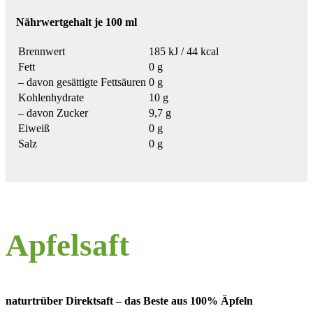
Nährwertgehalt je 100 ml
Brennwert
185 kJ / 44 kcal
Fett
0 g
– davon gesättigte Fettsäuren
0 g
Kohlenhydrate
10 g
– davon Zucker
9,7 g
Eiweiß
0 g
Salz
0 g
Apfelsaft
naturtrüber Direktsaft – das Beste aus 100% Äpfeln