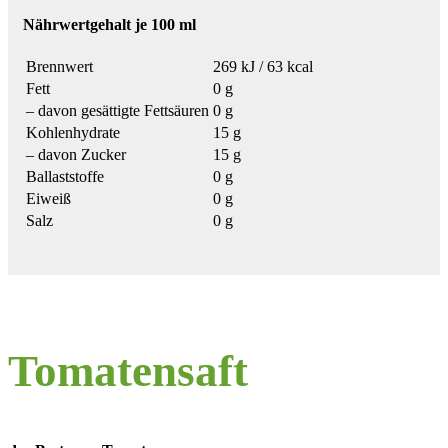
Nährwertgehalt je 100 ml
Brennwert
269 kJ / 63 kcal
Fett
0 g
– davon gesättigte Fettsäuren
0 g
Kohlenhydrate
15 g
– davon Zucker
15 g
Ballaststoffe
0 g
Eiweiß
0 g
Salz
0 g
Tomatensaft