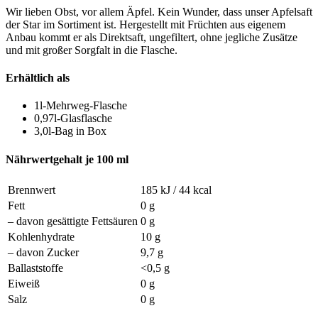
Wir lieben Obst, vor allem Äpfel. Kein Wunder, dass unser Apfelsaft
der Star im Sortiment ist. Hergestellt mit Früchten aus eigenem
Anbau kommt er als Direktsaft, ungefiltert, ohne jegliche Zusätze
und mit großer Sorgfalt in die Flasche.
Erhältlich als
1l-Mehrweg-Flasche
0,97l-Glasflasche
3,0l-Bag in Box
Nährwertgehalt je 100 ml
Brennwert
185 kJ / 44 kcal
Fett
0 g
– davon gesättigte Fettsäuren
0 g
Kohlenhydrate
10 g
– davon Zucker
9,7 g
Ballaststoffe
<0,5 g
Eiweiß
0 g
Salz
0 g