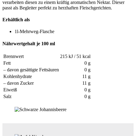
verarbeiten diesen zu einem kräftig aromatischen Nektar. Dieser
passt als Begleiter perfekt zu herzhaften Fleischgerichten.
Erhältlich als
1l-Mehrweg-Flasche
Nährwertgehalt je 100 ml
Brennwert
215 kJ / 51 kcal
Fett
0 g
– davon gesättigte Fettsäuren
0 g
Kohlenhydrate
11 g
– davon Zucker
11 g
Eiweiß
0 g
Salz
0 g