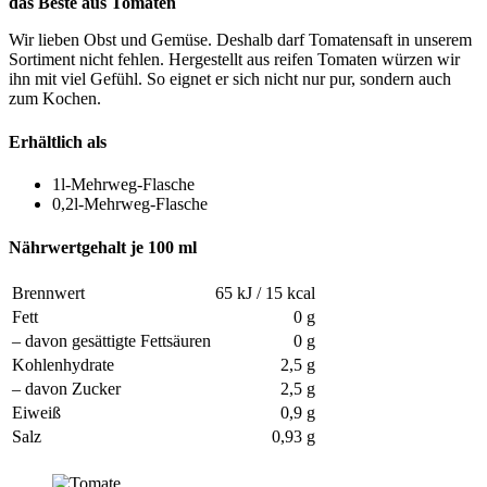
das Beste aus Tomaten
Wir lieben Obst und Gemüse. Deshalb darf Tomatensaft in unserem
Sortiment nicht fehlen. Hergestellt aus reifen Tomaten würzen wir
ihn mit viel Gefühl. So eignet er sich nicht nur pur, sondern auch
zum Kochen.
Erhältlich als
1l-Mehrweg-Flasche
0,2l-Mehrweg-Flasche
Nährwertgehalt je 100 ml
Brennwert
65 kJ / 15 kcal
Fett
0 g
– davon gesättigte Fettsäuren
0 g
Kohlenhydrate
2,5 g
– davon Zucker
2,5 g
Eiweiß
0,9 g
Salz
0,93 g