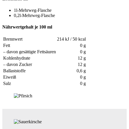
1l-Mehrweg-Flasche
0,2l-Mehrweg-Flasche
Nährwertgehalt je 100 ml
Brennwert
214 kJ / 50 kcal
Fett
0 g
– davon gesättigte Fettsäuren
0 g
Kohlenhydrate
12 g
– davon Zucker
12 g
Ballaststoffe
0,6 g
Eiweiß
0 g
Salz
0 g