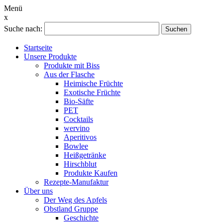
Menü
x
Suche nach:
Suchen
Startseite
Unsere Produkte
Produkte mit Biss
Aus der Flasche
Heimische Früchte
Exotische Früchte
Bio-Säfte
PET
Cocktails
wervino
Aperitivos
Bowlee
Heißgetränke
Hirschblut
Produkte Kaufen
Rezepte-Manufaktur
Über uns
Der Weg des Apfels
Obstland Gruppe
Geschichte