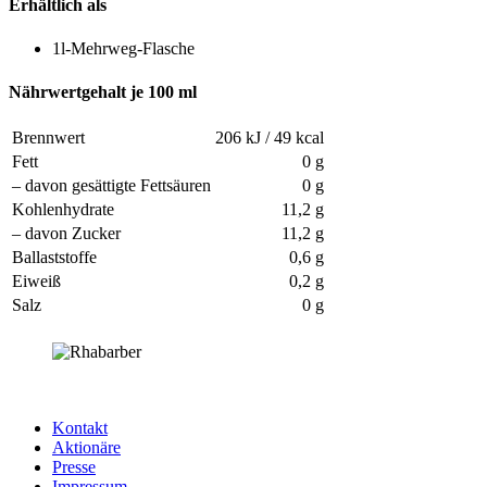
Erhältlich als
1l-Mehrweg-Flasche
Nährwertgehalt je 100 ml
Brennwert
206 kJ / 49 kcal
Fett
0 g
– davon gesättigte Fettsäuren
0 g
Kohlenhydrate
11,2 g
– davon Zucker
11,2 g
Ballaststoffe
0,6 g
Eiweiß
0,2 g
Salz
0 g
Kontakt
Aktionäre
Presse
Impressum