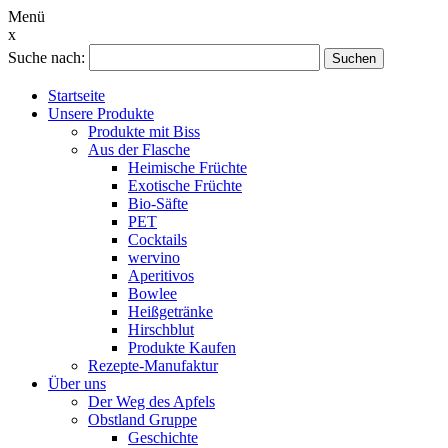
Menü
x
Suche nach:
Suchen
Startseite
Unsere Produkte
Produkte mit Biss
Aus der Flasche
Heimische Früchte
Exotische Früchte
Bio-Säfte
PET
Cocktails
wervino
Aperitivos
Bowlee
Heißgetränke
Hirschblut
Produkte Kaufen
Rezepte-Manufaktur
Über uns
Der Weg des Apfels
Obstland Gruppe
Geschichte