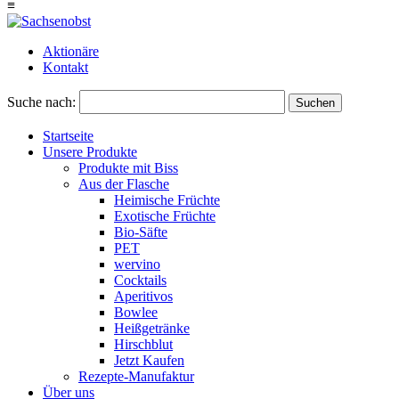
≡
Aktionäre
Kontakt
Suche nach:
Suchen
Startseite
Unsere Produkte
Produkte mit Biss
Aus der Flasche
Heimische Früchte
Exotische Früchte
Bio-Säfte
PET
wervino
Cocktails
Aperitivos
Bowlee
Heißgetränke
Hirschblut
Jetzt Kaufen
Rezepte-Manufaktur
Über uns