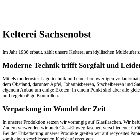
Kelterei Sachsenobst
Im Jahr 1936 erbaut, zählt unsere Kelterei am idyllischen Muldeufer z
Moderne Technik trifft Sorgfalt und Leide
Mittels modernster Lagertechnik und einer hochwertigen vollautomati
dem Obstland, darunter Äpfel, Johannisbeeren, Stachelbeeren und Saue
eigenem Anbau um einige Exoten. In einem Punkt sind aber alle gleich
und regelmäßige Kontrollen.
Verpackung im Wandel der Zeit
In unserer Produktion setzen wir vorrangig auf Glasflaschen. Wir b
Zudem verwenden wir auch Glas-Einwegflaschen verschiedener Größen
Bei der Etikettierung unserer Produkte greifen wir auf recyceltes Pap
somit einen geschlossenen Kreislauf erzeugen.