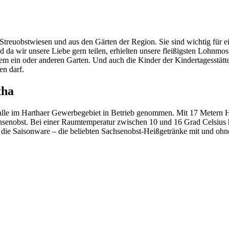
on Streuobstwiesen und aus den Gärten der Region. Sie sind wichtig für
d da wir unsere Liebe gern teilen, erhielten unsere fleißigsten Loh
 ein oder anderen Garten. Und auch die Kinder der Kindertagesstätte T
en darf.
tha
lle im Harthaer Gewerbegebiet in Betrieb genommen. Mit 17 Metern Höh
achsenobst. Bei einer Raumtemperatur zwischen 10 und 16 Grad Celsius h
 die Saisonware – die beliebten Sachsenobst-Heißgetränke mit und ohn