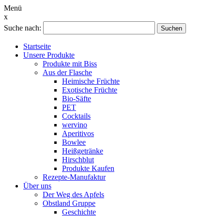
Menü
x
Suche nach:
Suchen
Startseite
Unsere Produkte
Produkte mit Biss
Aus der Flasche
Heimische Früchte
Exotische Früchte
Bio-Säfte
PET
Cocktails
wervino
Aperitivos
Bowlee
Heißgetränke
Hirschblut
Produkte Kaufen
Rezepte-Manufaktur
Über uns
Der Weg des Apfels
Obstland Gruppe
Geschichte