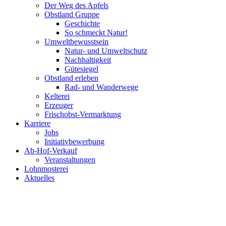
Der Weg des Apfels
Obstland Gruppe
Geschichte
So schmeckt Natur!
Umweltbewusstsein
Natur- und Umweltschutz
Nachhaltigkeit
Gütesiegel
Obstland erleben
Rad- und Wanderwege
Kelterei
Erzeuger
Frischobst-Vermarktung
Karriere
Jobs
Initiativbewerbung
Ab-Hof-Verkauf
Veranstaltungen
Lohnmosterei
Aktuelles