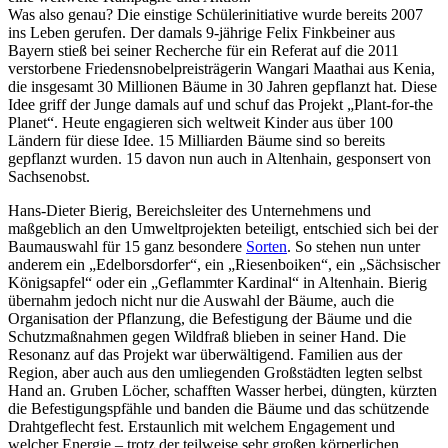
Was also genau? Die einstige Schülerinitiative wurde bereits 2007
ins Leben gerufen. Der damals 9-jährige Felix Finkbeiner aus
Bayern stieß bei seiner Recherche für ein Referat auf die 2011
verstorbene Friedensnobelpreisträgerin Wangari Maathai aus Kenia,
die insgesamt 30 Millionen Bäume in 30 Jahren gepflanzt hat. Diese
Idee griff der Junge damals auf und schuf das Projekt „Plant-for-the
Planet“. Heute engagieren sich weltweit Kinder aus über 100
Ländern für diese Idee. 15 Milliarden Bäume sind so bereits
gepflanzt wurden. 15 davon nun auch in Altenhain, gesponsert von
Sachsenobst.
Hans-Dieter Bierig, Bereichsleiter des Unternehmens und
maßgeblich an den Umweltprojekten beteiligt, entschied sich bei der
Baumauswahl für 15 ganz besondere
Sorten
. So stehen nun unter
anderem ein „Edelborsdorfer“, ein „Riesenboiken“, ein „Sächsischer
Königsapfel“ oder ein „Geflammter Kardinal“ in Altenhain. Bierig
übernahm jedoch nicht nur die Auswahl der Bäume, auch die
Organisation der Pflanzung, die Befestigung der Bäume und die
Schutzmaßnahmen gegen Wildfraß blieben in seiner Hand. Die
Resonanz auf das Projekt war überwältigend. Familien aus der
Region, aber auch aus den umliegenden Großstädten legten selbst
Hand an. Gruben Löcher, schafften Wasser herbei, düngten, kürzten
die Befestigungspfähle und banden die Bäume und das schützende
Drahtgeflecht fest. Erstaunlich mit welchem Engagement und
welcher Energie – trotz der teilweise sehr großen körperlichen