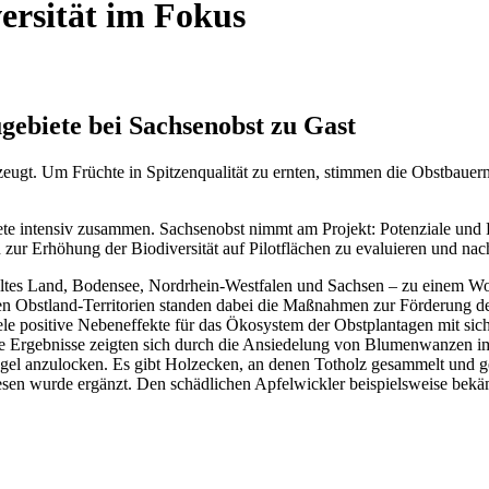
rsität im Fokus
gebiete bei Sachsenobst zu Gast
zeugt. Um Früchte in Spitzenqualität zu ernten, stimmen die Obstbau
iete intensiv zusammen. Sachsenobst nimmt am Projekt: Potenziale und
zur Erhöhung der Biodiversität auf Pilotflächen zu evaluieren und nac
– Altes Land, Bodensee, Nordrhein-Westfalen und Sachsen – zu einem 
n Obstland-Territorien standen dabei die Maßnahmen zur Förderung der 
 viele positive Nebeneffekte für das Ökosystem der Obstplantagen mit si
ve Ergebnisse zeigten sich durch die Ansiedelung von Blumenwanzen im 
gel anzulocken. Es gibt Holzecken, an denen Totholz gesammelt und g
sen wurde ergänzt. Den schädlichen Apfelwickler beispielsweise bek