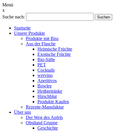
Menü
x
Suche nach:
Suchen
Startseite
Unsere Produkte
Produkte mit Biss
Aus der Flasche
Heimische Früchte
Exotische Früchte
Bio-Säfte
PET
Cocktails
wervino
Aperitivos
Bowlee
Heißgetränke
Hirschblut
Produkte Kaufen
Rezepte-Manufaktur
Über uns
Der Weg des Apfels
Obstland Gruppe
Geschichte