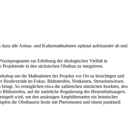
ern dazu alle Anbau- und Kulturmaßnahmen optimal aufeinander ab und
 Praxisprogramm zur Erhöhung der ökologischen Vielfalt in
h Projektende in den sächsischen Obstbau zu integrieren.
Workshop um die Maßnahmen des Projekts vor Ort zu besichtigen und
Biodiversität im Fokus. Blühstreifen, Nistkästen, Streuobstwiesen.
ch bringt. So ermöglichen etwa die zahlreichen nützlichen Insekten, den
Blühstreifen, auf die natürliche Regulierung des Birnenblattsaugers.
estapelt wird, um den ansässigen Amphibienarten ein heimisches
ämpfen die Obstbauern heute mit Pheromonen und einem punktuell