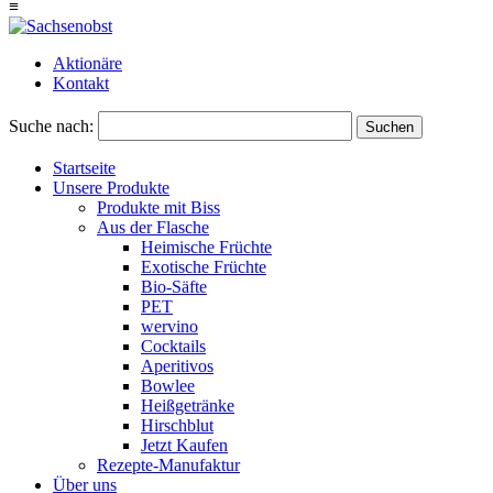
≡
Aktionäre
Kontakt
Suche nach:
Suchen
Startseite
Unsere Produkte
Produkte mit Biss
Aus der Flasche
Heimische Früchte
Exotische Früchte
Bio-Säfte
PET
wervino
Cocktails
Aperitivos
Bowlee
Heißgetränke
Hirschblut
Jetzt Kaufen
Rezepte-Manufaktur
Über uns