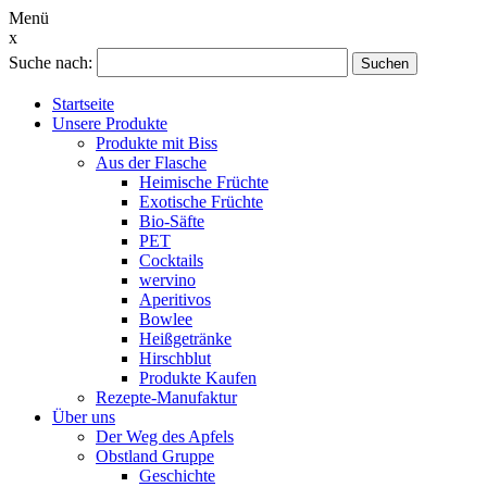
Menü
x
Suche nach:
Suchen
Startseite
Unsere Produkte
Produkte mit Biss
Aus der Flasche
Heimische Früchte
Exotische Früchte
Bio-Säfte
PET
Cocktails
wervino
Aperitivos
Bowlee
Heißgetränke
Hirschblut
Produkte Kaufen
Rezepte-Manufaktur
Über uns
Der Weg des Apfels
Obstland Gruppe
Geschichte