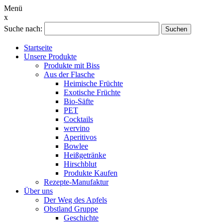
Menü
x
Suche nach:
Suchen
Startseite
Unsere Produkte
Produkte mit Biss
Aus der Flasche
Heimische Früchte
Exotische Früchte
Bio-Säfte
PET
Cocktails
wervino
Aperitivos
Bowlee
Heißgetränke
Hirschblut
Produkte Kaufen
Rezepte-Manufaktur
Über uns
Der Weg des Apfels
Obstland Gruppe
Geschichte