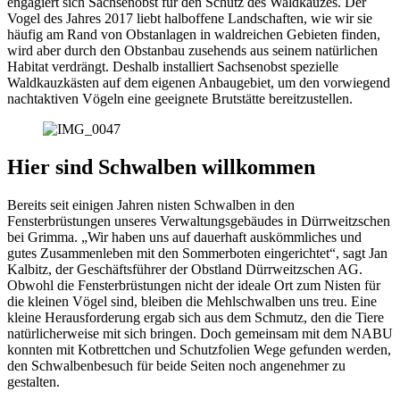
engagiert sich Sachsenobst für den Schutz des Waldkauzes. Der
Vogel des Jahres 2017 liebt halboffene Landschaften, wie wir sie
häufig am Rand von Obstanlagen in waldreichen Gebieten finden,
wird aber durch den Obstanbau zusehends aus seinem natürlichen
Habitat verdrängt. Deshalb installiert Sachsenobst spezielle
Waldkauzkästen auf dem eigenen Anbaugebiet, um den vorwiegend
nachtaktiven Vögeln eine geeignete Brutstätte bereitzustellen.
Hier sind Schwalben willkommen
Bereits seit einigen Jahren nisten Schwalben in den
Fensterbrüstungen unseres Verwaltungsgebäudes in Dürrweitzschen
bei Grimma. „Wir haben uns auf dauerhaft auskömmliches und
gutes Zusammenleben mit den Sommerboten eingerichtet“, sagt Jan
Kalbitz, der Geschäftsführer der Obstland Dürrweitzschen AG.
Obwohl die Fensterbrüstungen nicht der ideale Ort zum Nisten für
die kleinen Vögel sind, bleiben die Mehlschwalben uns treu. Eine
kleine Herausforderung ergab sich aus dem Schmutz, den die Tiere
natürlicherweise mit sich bringen. Doch gemeinsam mit dem NABU
konnten mit Kotbrettchen und Schutzfolien Wege gefunden werden,
den Schwalbenbesuch für beide Seiten noch angenehmer zu
gestalten.