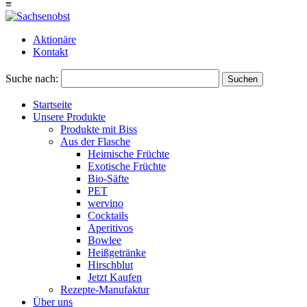
≡
Aktionäre
Kontakt
Suche nach:
Suchen
Startseite
Unsere Produkte
Produkte mit Biss
Aus der Flasche
Heimische Früchte
Exotische Früchte
Bio-Säfte
PET
wervino
Cocktails
Aperitivos
Bowlee
Heißgetränke
Hirschblut
Jetzt Kaufen
Rezepte-Manufaktur
Über uns