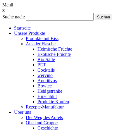
Menü
x
Suche nach:
Suchen
Startseite
Unsere Produkte
Produkte mit Biss
Aus der Flasche
Heimische Früchte
Exotische Früchte
Bio-Säfte
PET
Cocktails
wervino
Aperitivos
Bowlee
Heißgetränke
Hirschblut
Produkte Kaufen
Rezepte-Manufaktur
Über uns
Der Weg des Apfels
Obstland Gruppe
Geschichte