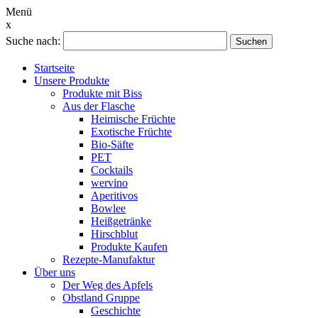
Menü
x
Suche nach:
Suchen
Startseite
Unsere Produkte
Produkte mit Biss
Aus der Flasche
Heimische Früchte
Exotische Früchte
Bio-Säfte
PET
Cocktails
wervino
Aperitivos
Bowlee
Heißgetränke
Hirschblut
Produkte Kaufen
Rezepte-Manufaktur
Über uns
Der Weg des Apfels
Obstland Gruppe
Geschichte