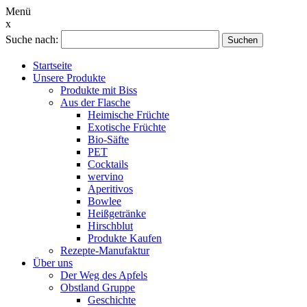
Menü
x
Suche nach:
Suchen
Startseite
Unsere Produkte
Produkte mit Biss
Aus der Flasche
Heimische Früchte
Exotische Früchte
Bio-Säfte
PET
Cocktails
wervino
Aperitivos
Bowlee
Heißgetränke
Hirschblut
Produkte Kaufen
Rezepte-Manufaktur
Über uns
Der Weg des Apfels
Obstland Gruppe
Geschichte