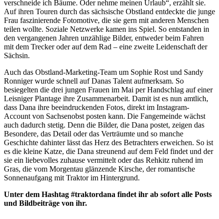
verschneide ich Bäume. Oder nehme meinen Urlaub“, erzählt sie.
Auf ihren Touren durch das sächsische Obstland entdeckte die junge
Frau faszinierende Fotomotive, die sie gern mit anderen Menschen
teilen wollte. Soziale Netzwerke kamen ins Spiel. So entstanden in
den vergangenen Jahren unzählige Bilder, entweder beim Fahren
mit dem Trecker oder auf dem Rad – eine zweite Leidenschaft der
Sächsin.
Auch das Obstland-Marketing-Team um Sophie Rost und Sandy
Ronniger wurde schnell auf Danas Talent aufmerksam. So
besiegelten die drei jungen Frauen im Mai per Handschlag auf einer
Leisniger Plantage ihre Zusammenarbeit. Damit ist es nun amtlich,
dass Dana ihre beeindruckenden Fotos, direkt im Instagram-
Account von Sachsenobst posten kann. Die Fangemeinde wächst
auch dadurch stetig. Denn die Bilder, die Dana postet, zeigen das
Besondere, das Detail oder das Verträumte und so manche
Geschichte dahinter lässt das Herz des Betrachters erweichen. So ist
es die kleine Katze, die Dana streunend auf dem Feld findet und der
sie ein liebevolles zuhause vermittelt oder das Rehkitz ruhend im
Gras, die vom Morgentau glänzende Kirsche, der romantische
Sonnenaufgang mit Traktor im Hintergrund.
Unter dem Hashtag #traktordana findet ihr ab sofort alle Posts
und Bildbeiträge von ihr.