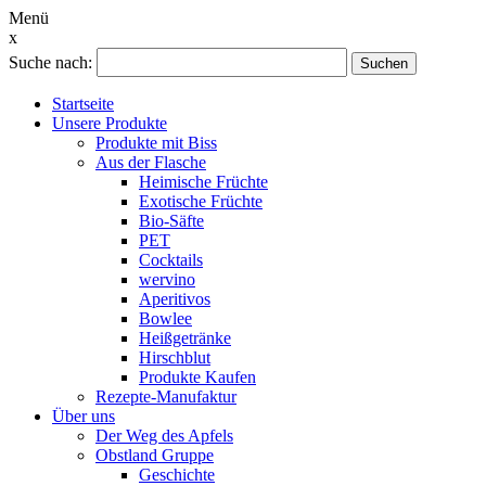
Menü
x
Suche nach:
Suchen
Startseite
Unsere Produkte
Produkte mit Biss
Aus der Flasche
Heimische Früchte
Exotische Früchte
Bio-Säfte
PET
Cocktails
wervino
Aperitivos
Bowlee
Heißgetränke
Hirschblut
Produkte Kaufen
Rezepte-Manufaktur
Über uns
Der Weg des Apfels
Obstland Gruppe
Geschichte