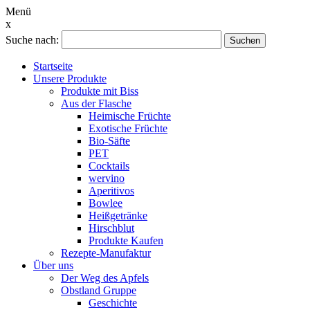
Menü
x
Suche nach:
Suchen
Startseite
Unsere Produkte
Produkte mit Biss
Aus der Flasche
Heimische Früchte
Exotische Früchte
Bio-Säfte
PET
Cocktails
wervino
Aperitivos
Bowlee
Heißgetränke
Hirschblut
Produkte Kaufen
Rezepte-Manufaktur
Über uns
Der Weg des Apfels
Obstland Gruppe
Geschichte