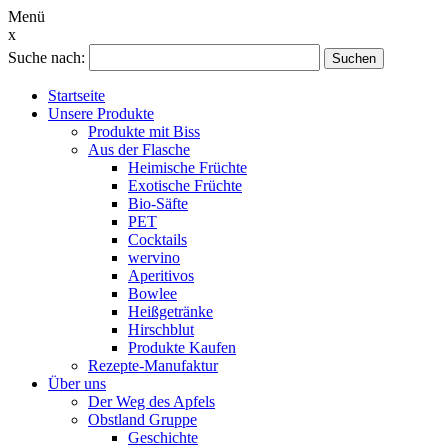
Menü
x
Suche nach:
Suchen
Startseite
Unsere Produkte
Produkte mit Biss
Aus der Flasche
Heimische Früchte
Exotische Früchte
Bio-Säfte
PET
Cocktails
wervino
Aperitivos
Bowlee
Heißgetränke
Hirschblut
Produkte Kaufen
Rezepte-Manufaktur
Über uns
Der Weg des Apfels
Obstland Gruppe
Geschichte