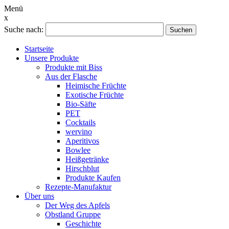
Menü
x
Suche nach:
Suchen
Startseite
Unsere Produkte
Produkte mit Biss
Aus der Flasche
Heimische Früchte
Exotische Früchte
Bio-Säfte
PET
Cocktails
wervino
Aperitivos
Bowlee
Heißgetränke
Hirschblut
Produkte Kaufen
Rezepte-Manufaktur
Über uns
Der Weg des Apfels
Obstland Gruppe
Geschichte