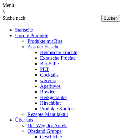
Menü
x
Suche nach:
Suchen
Startseite
Unsere Produkte
Produkte mit Biss
Aus der Flasche
Heimische Früchte
Exotische Früchte
Bio-Säfte
PET
Cocktails
wervino
Aperitivos
Bowlee
Heißgetränke
Hirschblut
Produkte Kaufen
Rezepte-Manufaktur
Über uns
Der Weg des Apfels
Obstland Gruppe
Geschichte