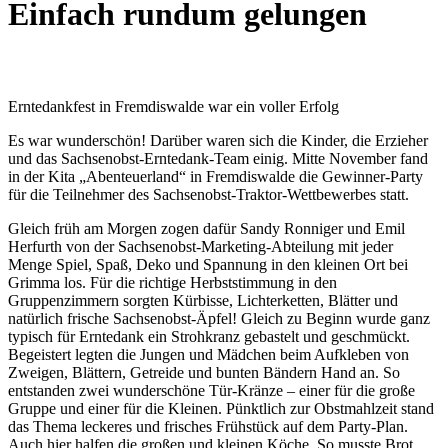
Einfach rundum gelungen
Erntedankfest in Fremdiswalde war ein voller Erfolg
Es war wunderschön! Darüber waren sich die Kinder, die Erzieher
und das Sachsenobst-Erntedank-Team einig. Mitte November fand
in der Kita „Abenteuerland“ in Fremdiswalde die Gewinner-Party
für die Teilnehmer des Sachsenobst-Traktor-Wettbewerbes statt.
Gleich früh am Morgen zogen dafür Sandy Ronniger und Emil
Herfurth von der Sachsenobst-Marketing-Abteilung mit jeder
Menge Spiel, Spaß, Deko und Spannung in den kleinen Ort bei
Grimma los. Für die richtige Herbststimmung in den
Gruppenzimmern sorgten Kürbisse, Lichterketten, Blätter und
natürlich frische Sachsenobst-Äpfel! Gleich zu Beginn wurde ganz
typisch für Erntedank ein Strohkranz gebastelt und geschmückt.
Begeistert legten die Jungen und Mädchen beim Aufkleben von
Zweigen, Blättern, Getreide und bunten Bändern Hand an. So
entstanden zwei wunderschöne Tür-Kränze – einer für die große
Gruppe und einer für die Kleinen. Pünktlich zur Obstmahlzeit stand
das Thema leckeres und frisches Frühstück auf dem Party-Plan.
Auch hier halfen die großen und kleinen Köche. So musste Brot