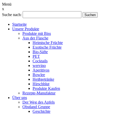
Menü
x
Suche nach:
Suchen
Startseite
Unsere Produkte
Produkte mit Biss
Aus der Flasche
Heimische Früchte
Exotische Früchte
Bio-Säfte
PET
Cocktails
wervino
Aperitivos
Bowlee
Heißgetränke
Hirschblut
Produkte Kaufen
Rezepte-Manufaktur
Über uns
Der Weg des Apfels
Obstland Gruppe
Geschichte