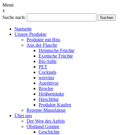
Menü
x
Suche nach:
Suchen
Startseite
Unsere Produkte
Produkte mit Biss
Aus der Flasche
Heimische Früchte
Exotische Früchte
Bio-Säfte
PET
Cocktails
wervino
Aperitivos
Bowlee
Heißgetränke
Hirschblut
Produkte Kaufen
Rezepte-Manufaktur
Über uns
Der Weg des Apfels
Obstland Gruppe
Geschichte