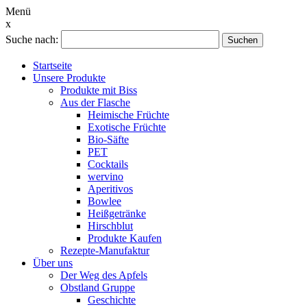
Menü
x
Suche nach:
Suchen
Startseite
Unsere Produkte
Produkte mit Biss
Aus der Flasche
Heimische Früchte
Exotische Früchte
Bio-Säfte
PET
Cocktails
wervino
Aperitivos
Bowlee
Heißgetränke
Hirschblut
Produkte Kaufen
Rezepte-Manufaktur
Über uns
Der Weg des Apfels
Obstland Gruppe
Geschichte