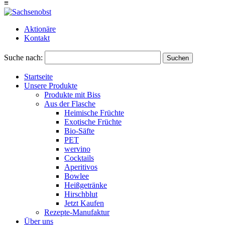
≡
Aktionäre
Kontakt
Suche nach:
Suchen
Startseite
Unsere Produkte
Produkte mit Biss
Aus der Flasche
Heimische Früchte
Exotische Früchte
Bio-Säfte
PET
wervino
Cocktails
Aperitivos
Bowlee
Heißgetränke
Hirschblut
Jetzt Kaufen
Rezepte-Manufaktur
Über uns