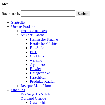
Menü
x
Suche nach:
Suchen
Startseite
Unsere Produkte
Produkte mit Biss
Aus der Flasche
Heimische Früchte
Exotische Früchte
Bio-Säfte
PET
Cocktails
wervino
Aperitivos
Bowlee
Heißgetränke
Hirschblut
Produkte Kaufen
Rezepte-Manufaktur
Über uns
Der Weg des Apfels
Obstland Gruppe
Geschichte