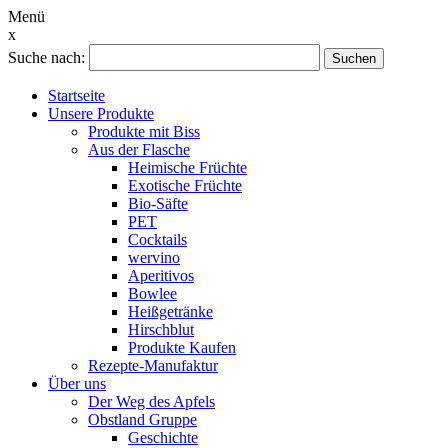
Menü
x
Suche nach:
Suchen
Startseite
Unsere Produkte
Produkte mit Biss
Aus der Flasche
Heimische Früchte
Exotische Früchte
Bio-Säfte
PET
Cocktails
wervino
Aperitivos
Bowlee
Heißgetränke
Hirschblut
Produkte Kaufen
Rezepte-Manufaktur
Über uns
Der Weg des Apfels
Obstland Gruppe
Geschichte