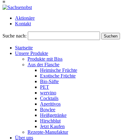
≡
Aktionäre
Kontakt
Suche nach:
Suchen
Startseite
Unsere Produkte
Produkte mit Biss
Aus der Flasche
Heimische Früchte
Exotische Früchte
Bio-Säfte
PET
wervino
Cocktails
Aperitivos
Bowlee
Heißgetränke
Hirschblut
Jetzt Kaufen
Rezepte-Manufaktur
Über uns