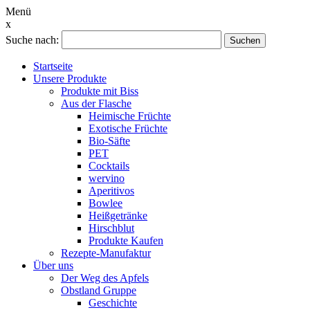
Menü
x
Suche nach:
Suchen
Startseite
Unsere Produkte
Produkte mit Biss
Aus der Flasche
Heimische Früchte
Exotische Früchte
Bio-Säfte
PET
Cocktails
wervino
Aperitivos
Bowlee
Heißgetränke
Hirschblut
Produkte Kaufen
Rezepte-Manufaktur
Über uns
Der Weg des Apfels
Obstland Gruppe
Geschichte