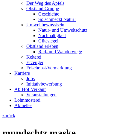
Der Weg des Apfels
Obstland Gruppe
Geschichte
So schmeckt Natur!
Umweltbewusstsein
Natur- und Umweltschutz
Nachhaltigkeit
Gütesiegel
Obstland erleben
Rad- und Wanderwege
Kelterei
Erzeuger
Frischobst-Vermarktung
Karriere
Jobs
Initiativbewerbung
Ab-Hof-Verkauf
Veranstaltungen
Lohnmosterei
Aktuelles
zurück
mundschtz maske