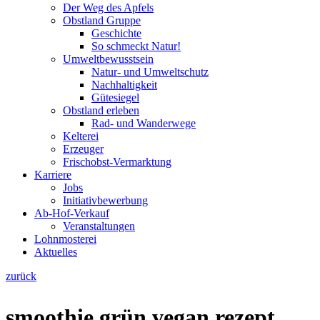
Der Weg des Apfels
Obstland Gruppe
Geschichte
So schmeckt Natur!
Umweltbewusstsein
Natur- und Umweltschutz
Nachhaltigkeit
Gütesiegel
Obstland erleben
Rad- und Wanderwege
Kelterei
Erzeuger
Frischobst-Vermarktung
Karriere
Jobs
Initiativbewerbung
Ab-Hof-Verkauf
Veranstaltungen
Lohnmosterei
Aktuelles
zurück
smoothie grün vegan rezept