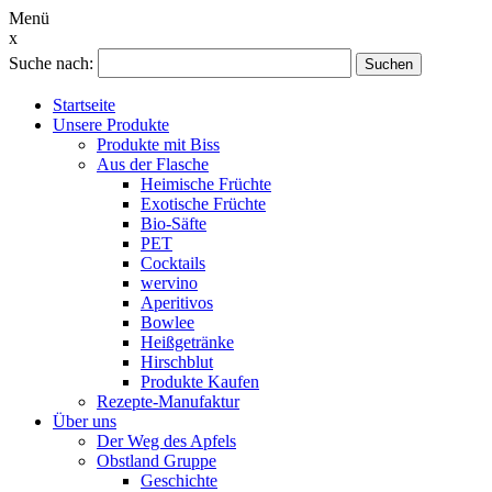
Menü
x
Suche nach:
Suchen
Startseite
Unsere Produkte
Produkte mit Biss
Aus der Flasche
Heimische Früchte
Exotische Früchte
Bio-Säfte
PET
Cocktails
wervino
Aperitivos
Bowlee
Heißgetränke
Hirschblut
Produkte Kaufen
Rezepte-Manufaktur
Über uns
Der Weg des Apfels
Obstland Gruppe
Geschichte