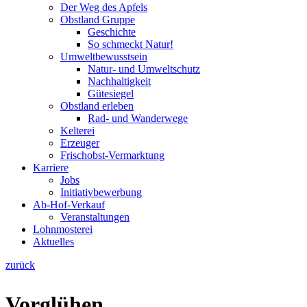
Der Weg des Apfels
Obstland Gruppe
Geschichte
So schmeckt Natur!
Umweltbewusstsein
Natur- und Umweltschutz
Nachhaltigkeit
Gütesiegel
Obstland erleben
Rad- und Wanderwege
Kelterei
Erzeuger
Frischobst-Vermarktung
Karriere
Jobs
Initiativbewerbung
Ab-Hof-Verkauf
Veranstaltungen
Lohnmosterei
Aktuelles
zurück
Vorglühen