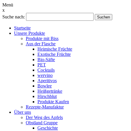
Menü
x
Suche nach:
Suchen
Startseite
Unsere Produkte
Produkte mit Biss
Aus der Flasche
Heimische Früchte
Exotische Früchte
Bio-Säfte
PET
Cocktails
wervino
Aperitivos
Bowlee
Heißgetränke
Hirschblut
Produkte Kaufen
Rezepte-Manufaktur
Über uns
Der Weg des Apfels
Obstland Gruppe
Geschichte