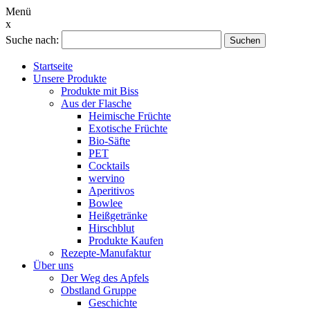
Menü
x
Suche nach:
Suchen
Startseite
Unsere Produkte
Produkte mit Biss
Aus der Flasche
Heimische Früchte
Exotische Früchte
Bio-Säfte
PET
Cocktails
wervino
Aperitivos
Bowlee
Heißgetränke
Hirschblut
Produkte Kaufen
Rezepte-Manufaktur
Über uns
Der Weg des Apfels
Obstland Gruppe
Geschichte