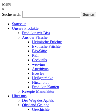
Menü
x
Suche nach:
Suchen
Startseite
Unsere Produkte
Produkte mit Biss
Aus der Flasche
Heimische Früchte
Exotische Früchte
Bio-Säfte
PET
Cocktails
wervino
Aperitivos
Bowlee
Heißgetränke
Hirschblut
Produkte Kaufen
Rezepte-Manufaktur
Über uns
Der Weg des Apfels
Obstland Gruppe
Geschichte