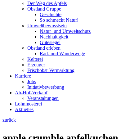
Der Weg des Apfels
Obstland Gruppe
Geschichte
So schmeckt Natur!
Umweltbewusstsein
Natur- und Umweltschutz
Nachhaltigkeit
Gütesiegel
Obstland erleben
Rad- und Wanderwege
Kelterei
Erzeuger
Frischobst-Vermarktung
Karriere
Jobs
Initiativbewerbung
Ab-Hof-Verkauf
Veranstaltungen
Lohnmosterei
Aktuelles
zurück
apple crumble apfelkuchen