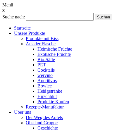
Menü
x
Suche nach:
Suchen
Startseite
Unsere Produkte
Produkte mit Biss
Aus der Flasche
Heimische Früchte
Exotische Früchte
Bio-Säfte
PET
Cocktails
wervino
Aperitivos
Bowlee
Heißgetränke
Hirschblut
Produkte Kaufen
Rezepte-Manufaktur
Über uns
Der Weg des Apfels
Obstland Gruppe
Geschichte