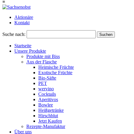
≡
Aktionäre
Kontakt
Suche nach:
Suchen
Startseite
Unsere Produkte
Produkte mit Biss
Aus der Flasche
Heimische Früchte
Exotische Früchte
Bio-Säfte
PET
wervino
Cocktails
Aperitivos
Bowlee
Heißgetränke
Hirschblut
Jetzt Kaufen
Rezepte-Manufaktur
Über uns