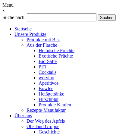
Menü
x
Suche nach:
Suchen
Startseite
Unsere Produkte
Produkte mit Biss
Aus der Flasche
Heimische Früchte
Exotische Früchte
Bio-Säfte
PET
Cocktails
wervino
Aperitivos
Bowlee
Heißgetränke
Hirschblut
Produkte Kaufen
Rezepte-Manufaktur
Über uns
Der Weg des Apfels
Obstland Gruppe
Geschichte