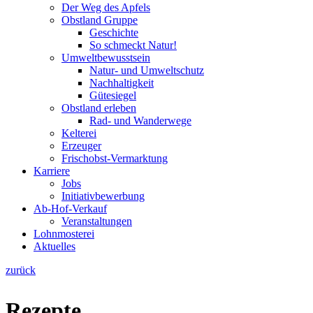
Der Weg des Apfels
Obstland Gruppe
Geschichte
So schmeckt Natur!
Umweltbewusstsein
Natur- und Umweltschutz
Nachhaltigkeit
Gütesiegel
Obstland erleben
Rad- und Wanderwege
Kelterei
Erzeuger
Frischobst-Vermarktung
Karriere
Jobs
Initiativbewerbung
Ab-Hof-Verkauf
Veranstaltungen
Lohnmosterei
Aktuelles
zurück
Rezepte