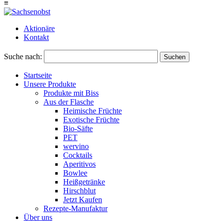
≡
Aktionäre
Kontakt
Suche nach:
Suchen
Startseite
Unsere Produkte
Produkte mit Biss
Aus der Flasche
Heimische Früchte
Exotische Früchte
Bio-Säfte
PET
wervino
Cocktails
Aperitivos
Bowlee
Heißgetränke
Hirschblut
Jetzt Kaufen
Rezepte-Manufaktur
Über uns